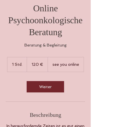
Online
Psychoonkologische
Beratung
Beratung & Begleitung
120
Euro
1 Std.
1
120 €
see you online
S
t
d
Weiter
Beschreibung
In herausfordernde Zeiten ist es gut einen