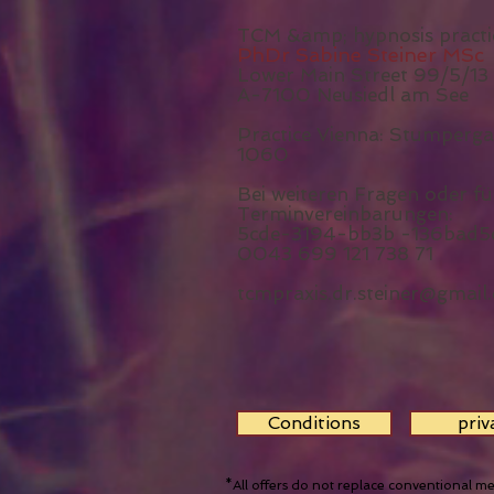
TCM &amp; hypnosis practi
PhDr Sabine Steiner MSc
Lower Main Street 99/5/13
A-7100 Neusiedl am See
Practice Vienna: Stumperga
1060
Bei weiteren Fragen oder fü
Terminvereinbarungen: 
5cde-3194-bb3b -136bad5
0043 699 121 738 71
tcmpraxis.dr.steiner@gmail
Conditions
priv
*All offers do not replace conventional me