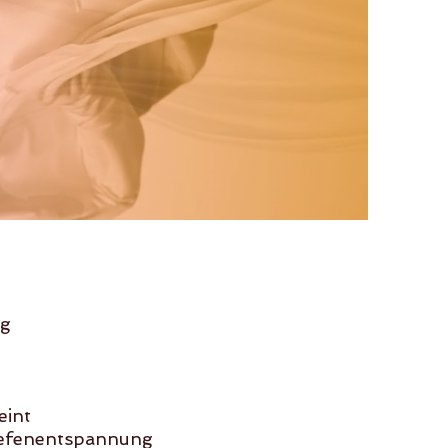
ng
eint
Tiefenentspannung