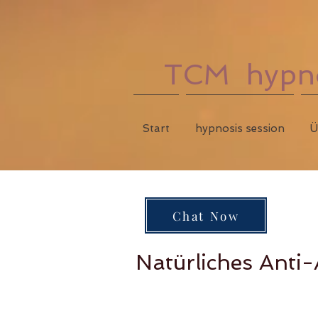
TCM hypnos
Start
hypnosis session
Ü
Chat Now
Natürliches Anti