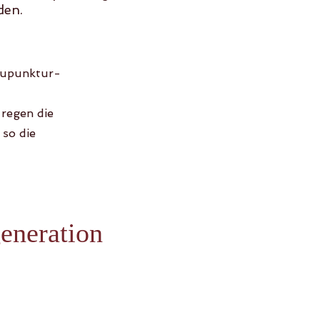
den.
kupunktur-
 regen die
so die
eneration