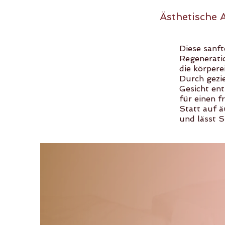
Ästhetische 
Diese sanft
Regenerati
die körpere
Durch gezi
Gesicht ent
für einen f
Statt auf ä
und lässt S