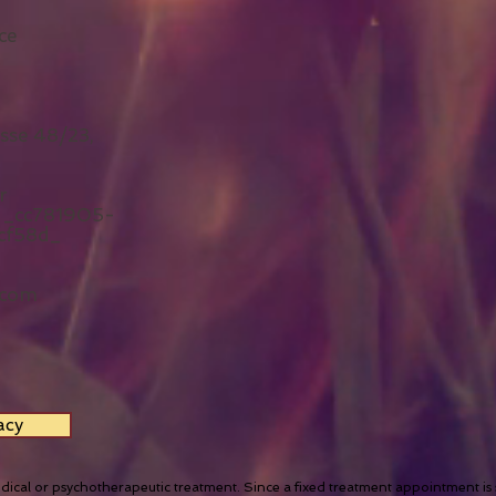
ce
sse 48/23,
r
_cc781905-
cf58d_
.com
acy
dical or psychotherapeutic treatment. Since a fixed treatment appointment is se