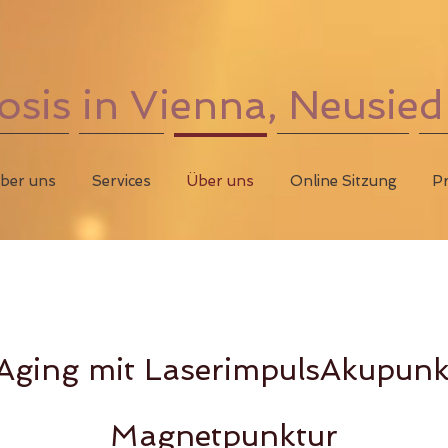
is in Vienna, Neusied
ber uns
Services
Über uns
Online Sitzung
Pr
-Aging mit LaserimpulsAkupunk
Magnetpunktur